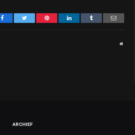
Facebook
Twitter
Pinterest
LinkedIn
Tumblr
Email
Websit
ARCHIEF