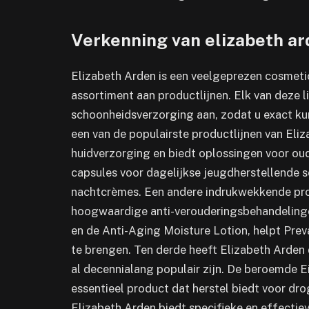
Verkenning van elizabeth ar
Elizabeth Arden is een veelgeprezen cosmeti
assortiment aan productlijnen. Elk van deze l
schoonheidsverzorging aan, zodat u exact kunt
een van de populairste productlijnen van Eliz
huidverzorging en biedt oplossingen voor oud
capsules voor dagelijkse jeugdherstellende s
nachtcrèmes. Een andere indrukwekkende produ
hoogwaardige anti-verouderingsbehandelinge
en de Anti-Aging Moisture Lotion, helpt Prev
te brengen. Ten derde heeft Elizabeth Arden de
al decennialang populair zijn. De beroemde E
essentieel product dat herstel biedt voor dro
Elizabeth Arden biedt specifieke en effecti