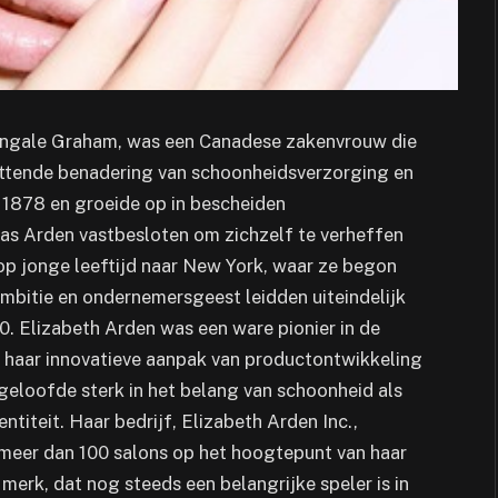
tingale Graham, was een Canadese zakenvrouw die
ettende benadering van schoonheidsverzorging en
1878 en groeide op in bescheiden
s Arden vastbesloten om zichzelf te verheffen
op jonge leeftijd naar New York, waar ze begon
ambitie en ondernemersgeest leidden uiteindelijk
10. Elizabeth Arden was een ware pionier in de
en haar innovatieve aanpak van productontwikkeling
geloofde sterk in het belang van schoonheid als
ntiteit. Haar bedrijf, Elizabeth Arden Inc.,
 meer dan 100 salons op het hoogtepunt van haar
 merk, dat nog steeds een belangrijke speler is in