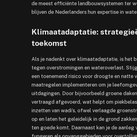
de meest efficiënte landbouwsystemen ter wer
blijven de Nederlanders hun expertise in wat
Klimaatadaptatie: strategie
toekomst
Als je nadenkt over klimaatadaptatie, is het b
tegen overstromingen en wateroverlast. Stij
een toenemend risico voor droogte en natte v
maatregelen implementeren om je leefomgev
uitdagingen. Door bijvoorbeeld groene dake
vertraagd afgevoerd, wat helpt om piekbelast
inzetten van wadi’s, ofwel verlaagde groenst
op en laten het geleidelijk in de grond zakk
ten goede komt. Daarnaast kan je de aanleg 
fungeren als opvanggebieden voor overtollig 