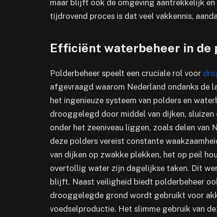
maar blijft ook de omgeving aantrekkelijk en l
tijdrovend proces is dat veel vakkennis, aand
Efficiënt waterbeheer in de 
Polderbeheer speelt een cruciale rol voor
dro
afgevraagd waarom Nederland ondanks de lag
het ingenieuze systeem van polders en waterbe
drooggelegd door middel van dijken, sluizen e
onder het zeeniveau liggen, zoals delen van
deze polders vereist constante waakzaamheid
van dijken op zwakke plekken, het op peil h
overtollig water zijn dagelijkse taken. Dit w
blijft. Naast veiligheid biedt polderbeheer o
drooggelegde grond wordt gebruikt voor akk
voedselproductie. Het slimme gebruik van d