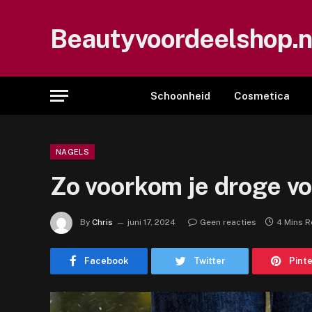
Beautyvoordeelshop.n
Schoonheid
Cosmetica
NAGELS
Zo voorkom je droge vo
By
Chris
juni 17, 2024
Geen reacties
4 Mins 
Facebook
Twitter
Pint